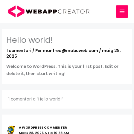
Vés
al
contingut
Hello world!
1 comentari
/ Per
manfred@mabuweb.com
/
maig 28,
2025
Welcome to WordPress. This is your first post. Edit or
delete it, then start writing!
1 comentari a “Hello world!”
A WORDPRESS COMMENTER
MAIG 28, 2025 A LES 10:38 AM