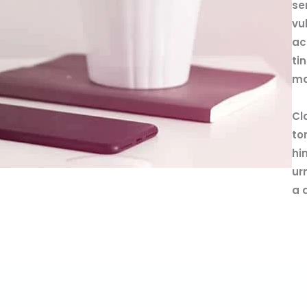
se
vu
ac
ti
ma
Cl
to
hi
ur
a 