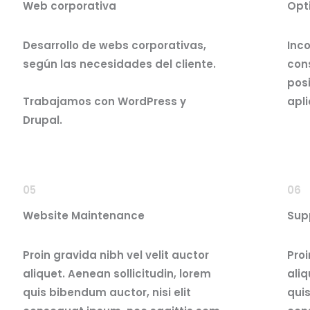
Web corporativa
Opt
Desarrollo de webs corporativas,
Inc
según las necesidades del cliente.
con
posi
Trabajamos con WordPress y
apl
Drupal.
05
06
Website Maintenance
Sup
Proin gravida nibh vel velit auctor
Proi
aliquet. Aenean sollicitudin, lorem
aliq
quis bibendum auctor, nisi elit
quis