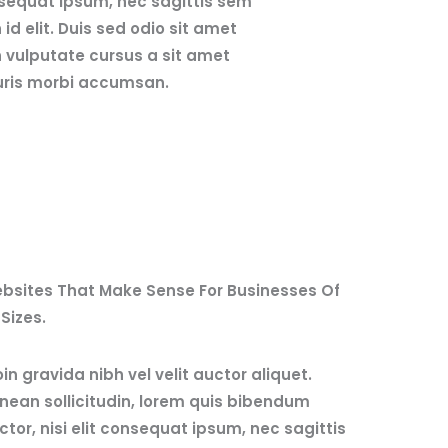
sequat ipsum, nec sagittis sem
 id elit. Duis sed odio sit amet
 vulputate cursus a sit amet
ris morbi accumsan.
bsites That Make Sense For Businesses Of
 Sizes.
oin gravida nibh vel velit auctor aliquet.
nean sollicitudin, lorem quis bibendum
ctor, nisi elit consequat ipsum, nec sagittis