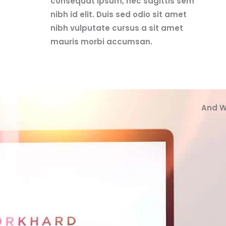
consequat ipsum, nec sagittis sem
nibh id elit. Duis sed odio sit amet
nibh vulputate cursus a sit amet
mauris morbi accumsan.
And W