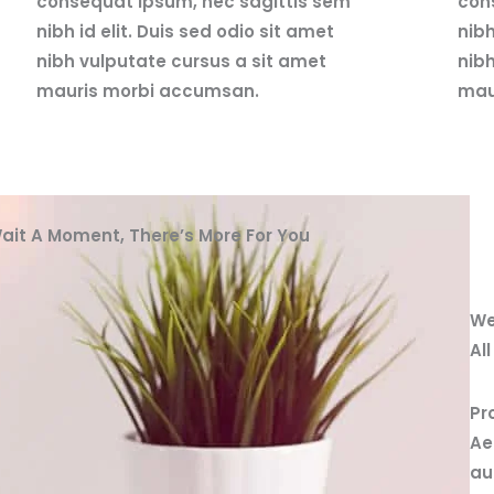
consequat ipsum, nec sagittis sem
con
nibh id elit. Duis sed odio sit amet
nibh
nibh vulputate cursus a sit amet
nibh
mauris morbi accumsan.
mau
ait A Moment, There’s More For You
We
All
Pr
Ae
au