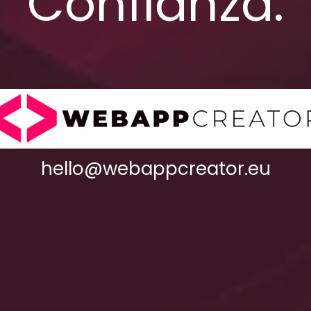
Confianza.
hello@webappcreator.eu