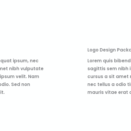
Logo Design Pack
equat ipsum, nec
Lorem quis bibendu
 amet nibh vulputate
sagittis sem nibh i
ipsum velit. Nam
cursus a sit amet
 odio. Sed non
nec tellus a odio 
it.
mauris vitae erat 